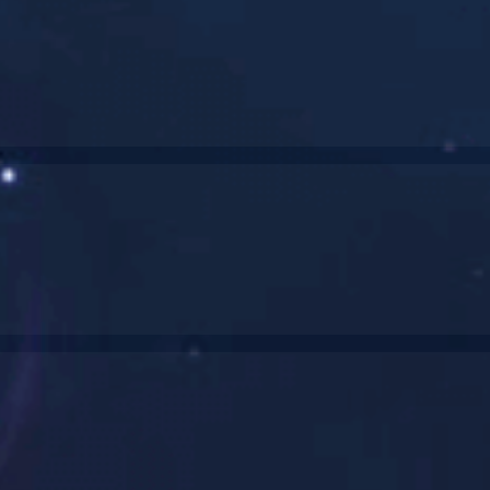
经验，助力生产企业稳定生产
点击次数：
发布时间：2025-04-26 10:59:1
更新时间：2025-12-30 16:42:3
咨询热