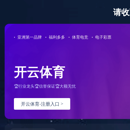
开云体育
全部分类
开云体育-开云体育(中国)官方网
您当前的位置：
开云体育-开云体育(中国)官方网站
>
立式包装