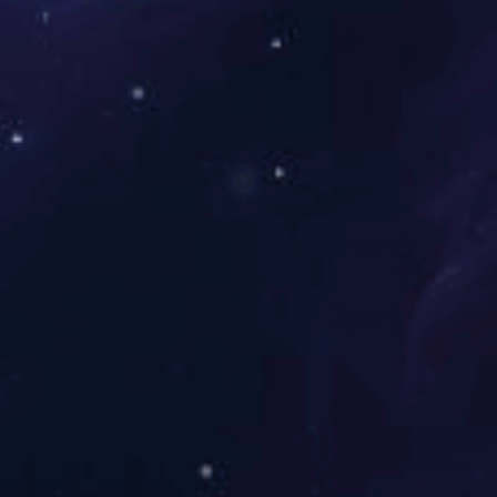
MC1100立式液体包装机组
MC7300B立式液体包装机组