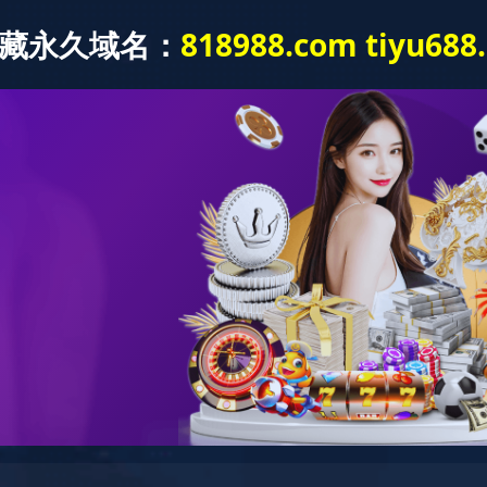
站
产品中心
技术支持
客户案例
机组
>
立式颗粒包装机组
MC220PJ转盘数
迈驰是一家专业生产全自动转
对一方案，为您解决包装精度