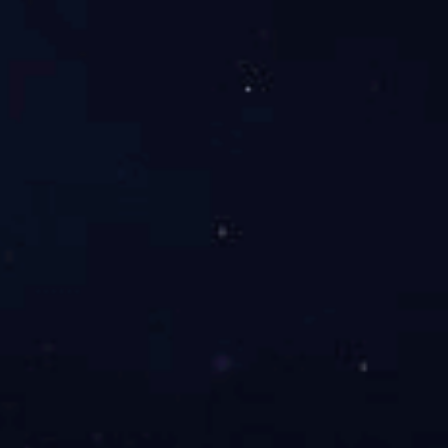
备。
。
案。