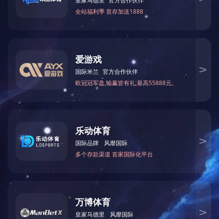
微信咨询
金属检测机选型指南：迈驰
广州迈驰是一家专业生产金属检
返回顶部
生产企业降本增效、提高产能。.
日期：2026-05-11 阅读量：9
自动重量选别机怎么选？重
广州迈驰是一家专业生产重量选
行业经验，助力生产企业降本增效
日期：2026-05-09 阅读量：9
开云体育-开云体育(中