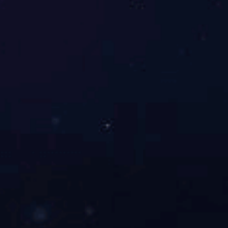
MC-DLLB-100L半自动5
底充式包装机组