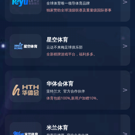
吨袋包装机组
→
自动灌装机组
→
自动流水线组
→
成套设备
→
行业包装方案
→
服务热线：
13902302343