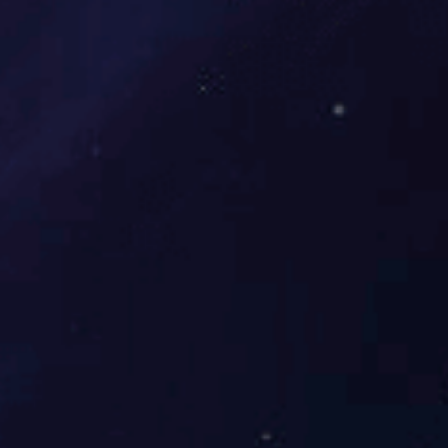
饲料自动包装机
MCZD-25K颗粒重袋