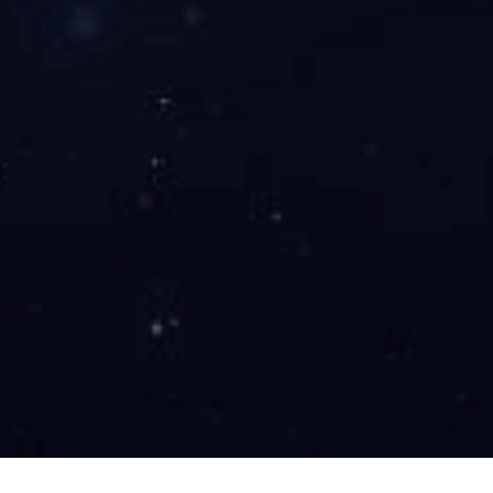
位控制系统，也可以增加除静电装置和吸尘装置，有效地解决
设备优点：密闭性好无粉尘、易清洁、更换包装规格方便、性
设备参数：
设备型号：MC5000B
袋长范围L×W(mm)：(50～340)×(80～250)
可包装袋型：枕式袋、插脚袋、冲孔袋、手提袋、盒式袋等
计量范围(g)：100～2000
计量精度：±0.5%～1%
包装速度(包/分)：10～50