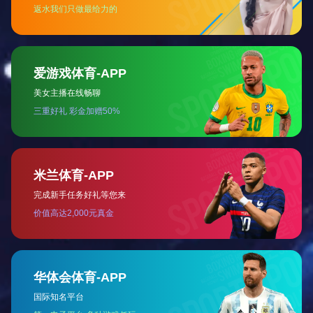
种子包装机
全自动颗粒包装机