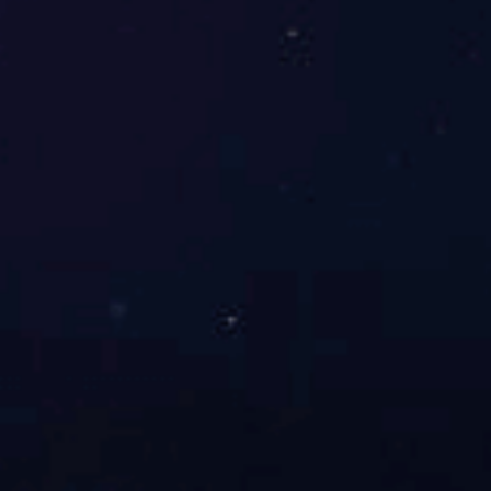
猜你想搜
全自动粉末包装机
自动包装机生产厂家
设备介绍
设备简介：
1.自动包装机，可实现自动计量，自动上袋、自动充填、自
流水线作业。
2.称量机采用立式螺杆给料，由单螺杆构成。螺杆由伺服电
处理,并输出重量数据显示及控制信号。
3.本机组由备袋库、取袋理袋装置、上袋机械手、夹袋下料