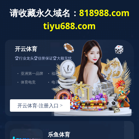
开云体育
全部分类
开云体育-开云体育(中国)官方网站
您当前的位置：
开云体育-开云体育(中国)官方网站
>
行业包装方案
>
化