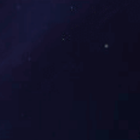
建材包装机
小型小袋粉末包装机
水泥包装机