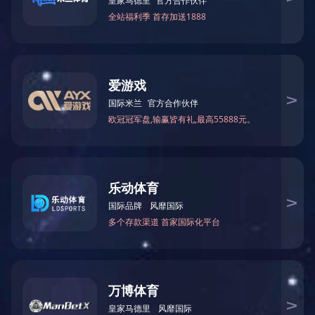
相关推荐
25公斤颗粒包装机