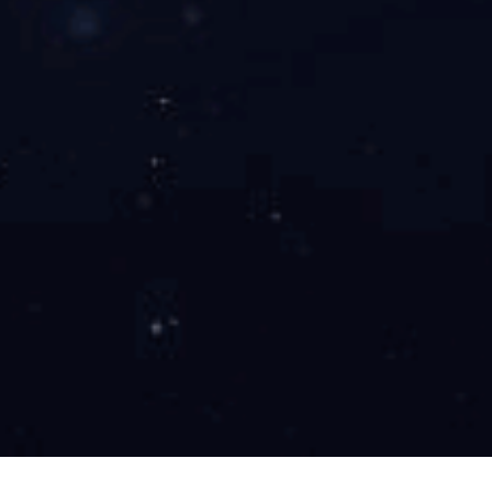
送，袋口定位，预开袋，上袋机械手插刀插入袋口，同时两侧
设备参数：
MCZD-25F
设备型号：
给料方式：单螺旋给料
包装重量(千克)：5～25
包装精度：≤±0.1～0.2%
包装速度(包/分)：1.5～2
袋子尺寸(毫米)：L:500～1000
袋子材质：牛皮纸复膜袋、编织袋、塑料袋、编织袋等