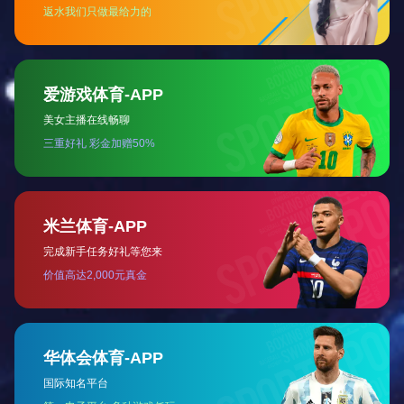
种子包装机
全自动颗粒包装机