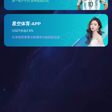
包装自动化生产线
定量粉剂包装机