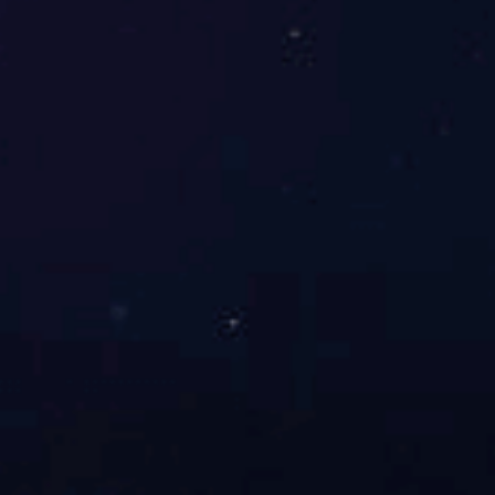
猜你想搜
量杯包装机
颗粒包装机
立式制袋包装机
设备介绍
设备简介：
该机组由一台量杯计量机和一台立式卷膜制袋包装机组成，特
摸屏。
设备参数：