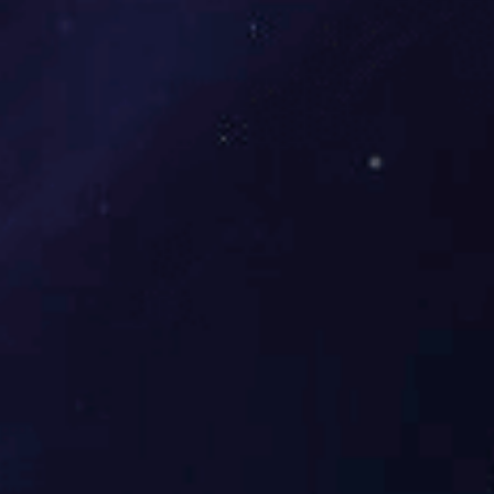
立式四边封包装机
MC1100立式液体包装机组
MC7300B立式液体包装机组