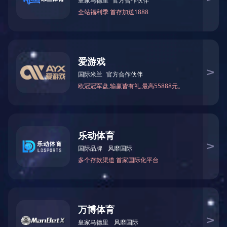
相关推荐
麦片卷膜包装机