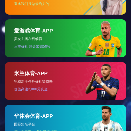
种子包装机
全自动颗粒包装机