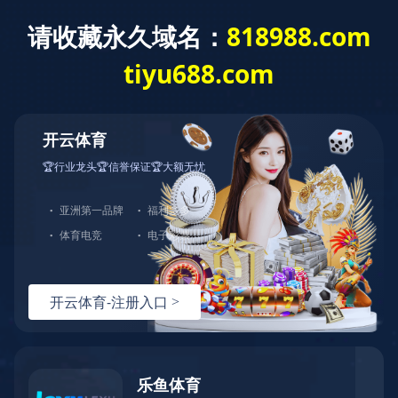
开云体育
全部分类
开云体育-开云体育(中国)官方网站
您当前的位置：
开云体育-开云体育(中国)官方网站
>
行业包装方案
>
医