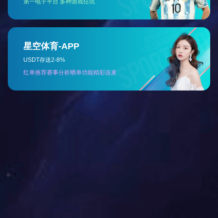
包装自动化生产线
定量粉剂包装机