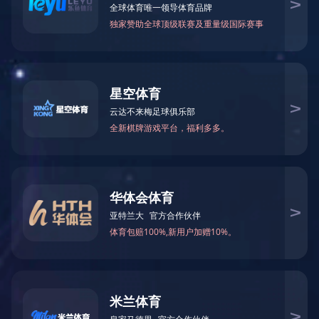
吨袋包装机组
→
自动灌装机组
→
自动流水线组
→
成套设备
→
行业包装方案
→
服务热线：
13902302343