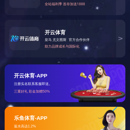
麦片卷膜包装
机助力即食燕
麦与豆奶粉产
全自动液体定量灌
从制袋到码垛
全闭环，迈驰
麦片包装机助
南方区域
北方区域