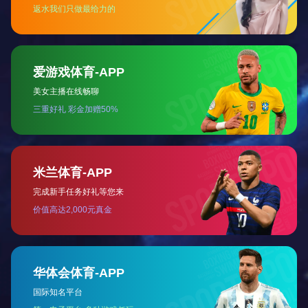
MCIBC-200L吨桶灌
微信咨询
从开箱到码垛
全自动衔接：
这款纸箱自动
返回顶部
金属检测机选
型指南：迈驰
金属检测机满
MCYT-CZ-6T全自动
机组