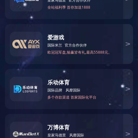
分类:
全部
粉
自动化程度:
全部
全
包装重量:
全部
1g
包装袋形:
全部
三
适用行业:
全部
食
新闻推荐