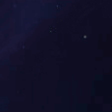
建材包装机
小型小袋粉末包装机
水泥包装机