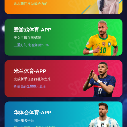
种子包装机
全自动颗粒包装机