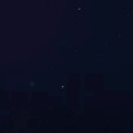
猜你想搜
50kg原料药包装机
原料药粉包装机
设备介绍
设备简介：
1.自动包装机，可实现自动计量，自动上袋、自动充填、自
流水线作业。
2.称量机采用立式螺杆给料，由单螺杆构成。螺杆由伺服电
处理,并输出重量数据显示及控制信号。