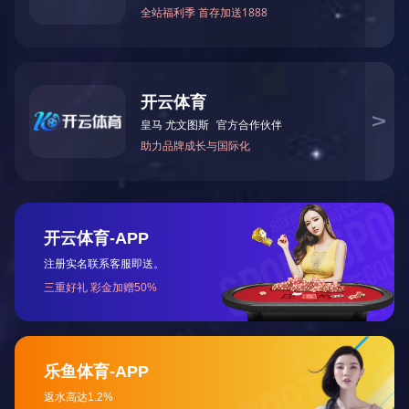
全自动食品包装机
粉体吨袋包装机