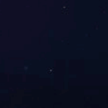
MCZBZX-20十字坐标装箱机
猜你想搜
金属检测机
食品金属检测机
金属检测机
设备介绍
MCJT-5020金属检测机:
功能与特点：
1、增加的新功能