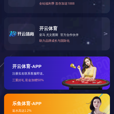
金属检测机
自动重量选别机