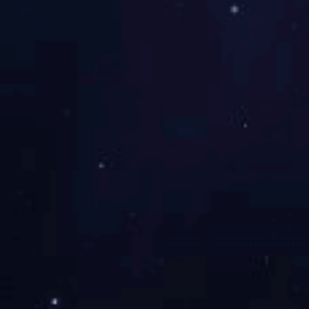
MCZBZX-20十字坐标装箱机
猜你想搜
自动重量选别机
重量检测机选别秤
设备介绍
功能与特点：
1、高速、高精度、高稳定性的动态检测
（1）采用全进口高精度传感器
（2）稳定性
2、长时间使用精度保证，不需要每天校正。