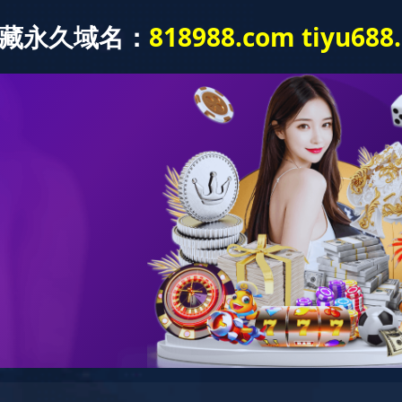
站
产品中心
技术支持
客户案例
>
后端设备
自动重量选别机
广州开云体育-开云体育(中国
研发制造，是行业领先的自动