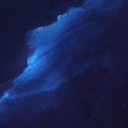
南方区域
北方区域