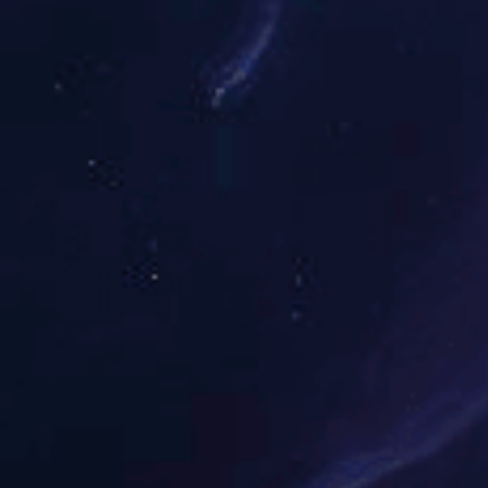
金属检测机
自动重量选别机