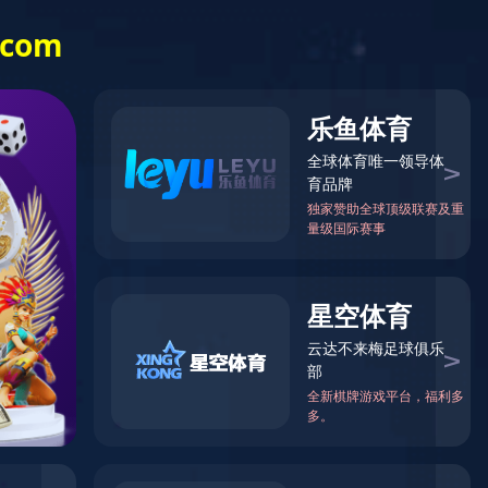
关于我们
新闻资讯
联系我们
)官方网站设备，27年专注在线重量检测机、重选设备
化包装与检重解决方案服务商。搭载高精度传感与动