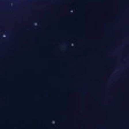
MCFX-4050自动封箱打包一体
机