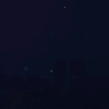
重选设备厂家