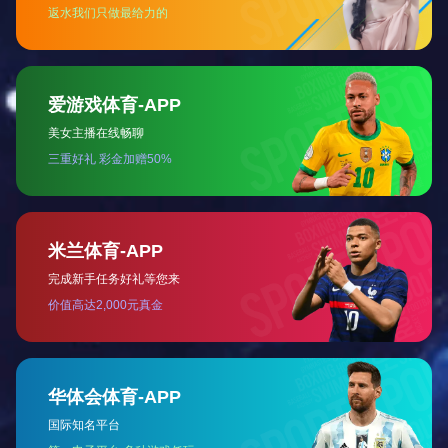
种子包装机
全自动颗粒包装机