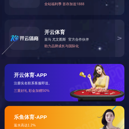
全自动食品包装机
粉体吨袋包装机