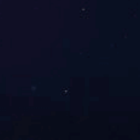
猜你想搜
纸箱包装机械
自动颗粒包装机
大型真空
设备介绍
设备参数：
机械尺寸(毫米)：L2460×W1420×H1650
最大包装尺寸(毫米)：L600×W500×H500
最小包装尺寸(毫米)：L200×W150×H150
耗用功能(瓦)：1200w