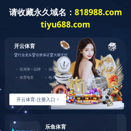
开云体育
全部分类
开云体育-开云体育(中国)官方网站
主页
>
TAG标签
> 自动颗粒包装机
立式包装机组
→
给袋包装机组
→
重袋包装机组
→
多列包装机组
→