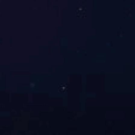
体灌装机
20L液体灌装机
30L液体灌装机