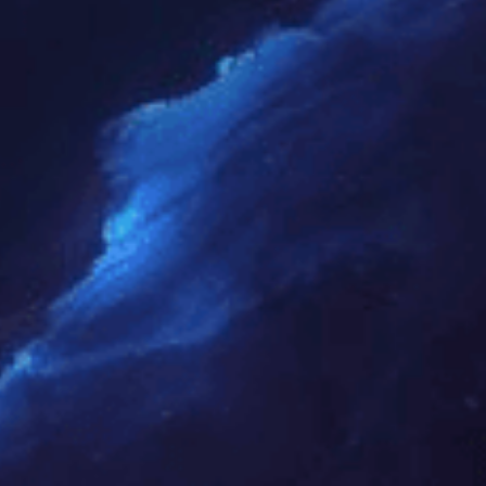
南方区域
北方区域