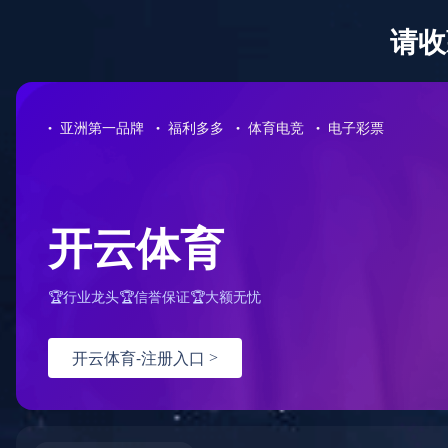
开云体育
全部分类
开云体育-开云体育(中国)官方网
您当前的位置：
开云体育-开云体育(中国)官方网站
>
自动灌装