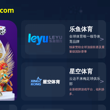
关于我们
新闻资讯
联系我们
全自动液体灌装机组
装机的厂家，可灌装10L，15L，20L L，25L，
制设备，可定做防腐蚀处理。高精度，防滴漏，26年灌