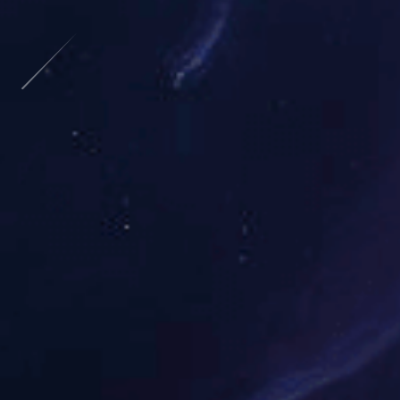
MCIBC-200L吨桶灌装机组
MCYT-25L半自动液体灌装机
组