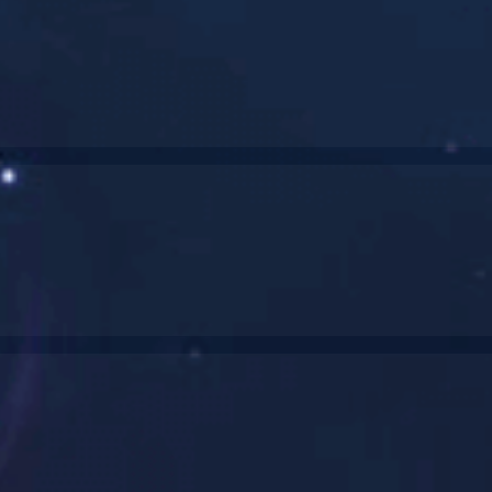
装行业经验，助力生产企业降
点击次数：
发布时间：2025-04-27 09:17:5
更新时间：2025-12-30 16:49:4
咨询热