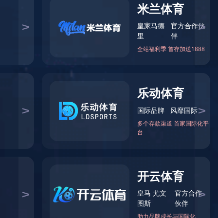
本增效，提高产能。
0
6
线：13902302342