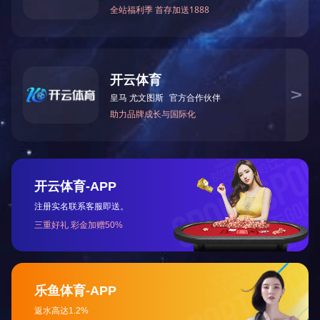
麦片卷膜包装
机助力即食燕
麦与豆奶粉产
返回顶部
从制袋到码垛
全闭环，迈驰
麦片包装机助