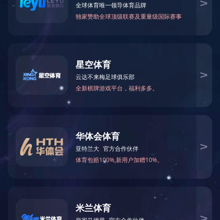
吨袋包装机组
→
自动灌装机组
→
自动流水线组
→
成套设备
→
行业包装方案
→
服务热线：
13902302343