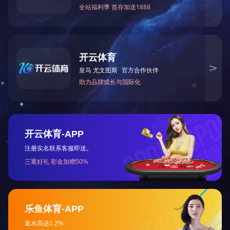
麦片卷膜包装
机助力即食燕
麦与豆奶粉产
返回顶部
从制袋到码垛
全闭环，迈驰
麦片包装机助