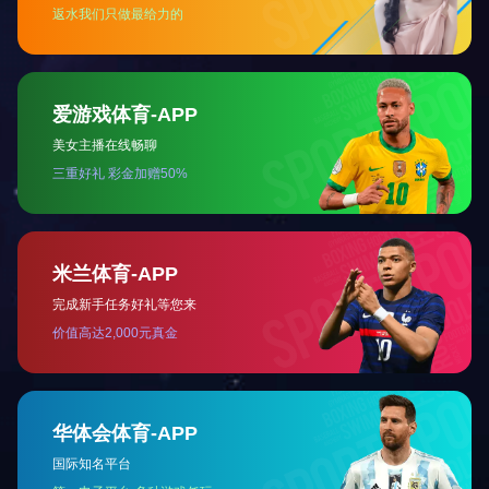
从开箱到码垛
全自动衔接：
这款纸箱自动
金属检测机选
型指南：迈驰
金属检测机满
立式包装机组
给
立式粉剂包装机组
给