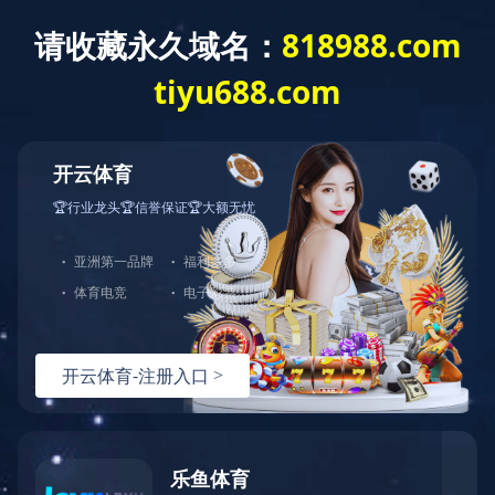
开云体育
全部分类
开云体育-开云体育(中国)官方网站
主页
>
TAG标签
> 全自动立式粉剂包装机
立式包装机组
→
给袋包装机组
→
重袋包装机组
→
多列包装机组
→