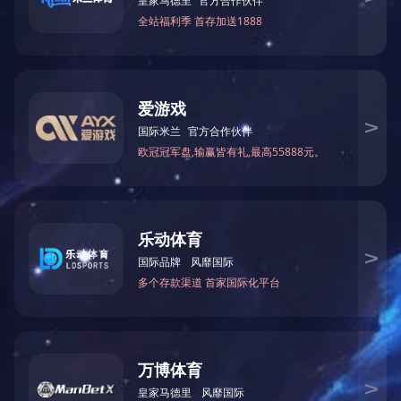
南方区域
北方区域
新闻推荐
微信咨询