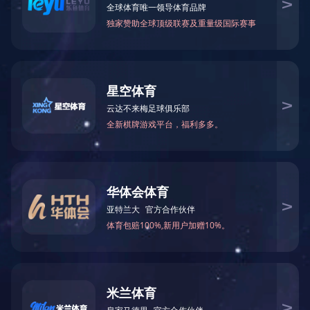
吨袋包装机组
→
自动灌装机组
→
自动流水线组
→
成套设备
→
行业包装方案
→
服务热线：
13902302343