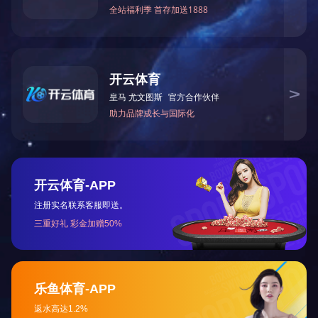
麦片卷膜包装
机助力即食燕
麦与豆奶粉产
返回顶部
从制袋到码垛
全闭环，迈驰
麦片包装机助