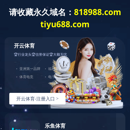
开云体育
全部分类
开云体育-开云体育(中国)官方网站
主页
>
TAG标签
> 自动粉末包装机
立式包装机组
→
给袋包装机组
→
重袋包装机组
→
多列包装机组
→